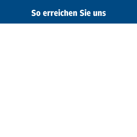
So erreichen Sie uns
+49 30 208 48 24 00
info@pswohnen.de
Kontakt
PARITÄTISCHES Seniorenwohnen
gemeinnützige GmbH
Storkower Straße 111
10407 Berlin
Folgen Sie uns