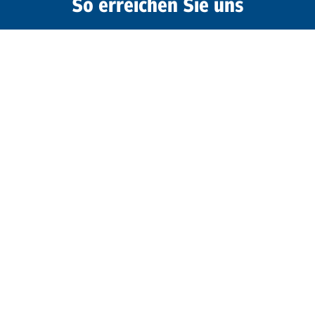
So erreichen Sie uns
+49 30 208 48 24 00
info@pswohnen.de
Kontakt
PARITÄTISCHES Seniorenwohnen
gemeinnützige GmbH
Storkower Straße 111
10407 Berlin
Folgen Sie uns