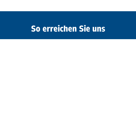
So erreichen Sie uns
+49 30 208 48 24 00
info@pswohnen.de
Kontakt
PARITÄTISCHES Seniorenwohnen
gemeinnützige GmbH
Storkower Straße 111
10407 Berlin